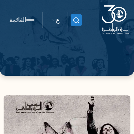
ع
القائمة
ابحث