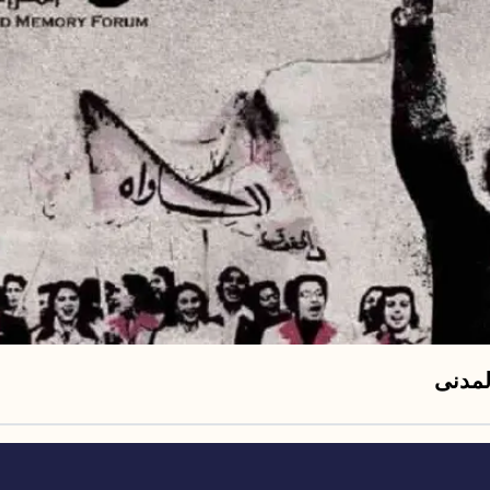
لمدنى