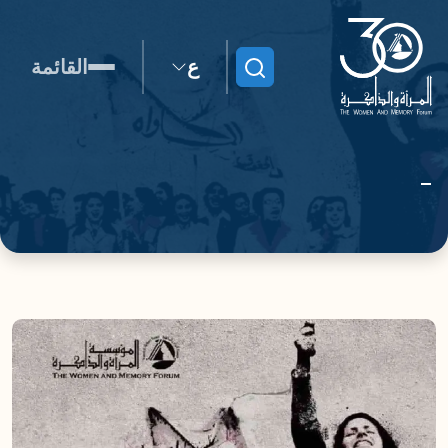
ع
القائمة
ابحث