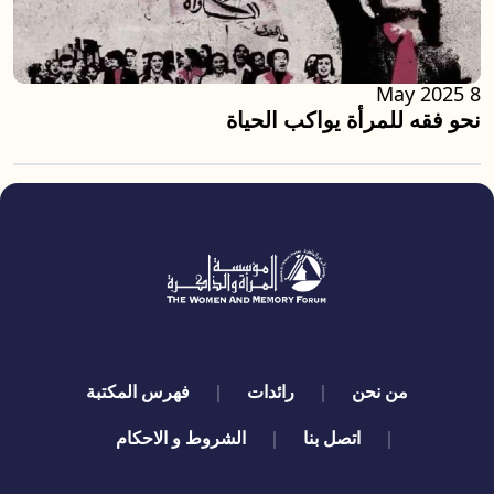
8 May 2025
نحو فقه للمرأة يواكب الحياة
quick links
من نحن
رائدات
فهرس المكتبة
اتصل بنا
الشروط و الاحكام