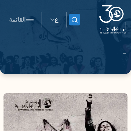
ع
القائمة
ابحث