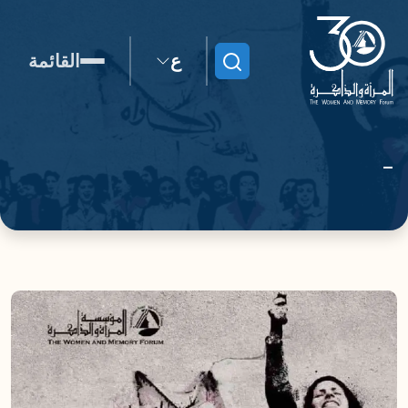
ع
القائمة
ابحث