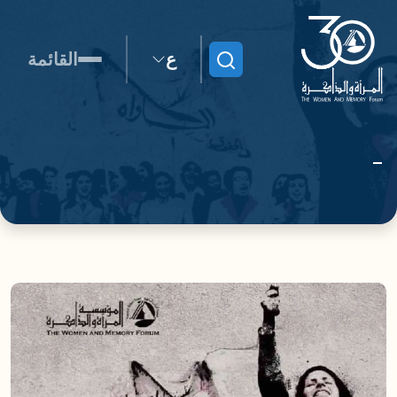
ع
القائمة
ابحث