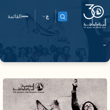
ع
القائمة
ابحث