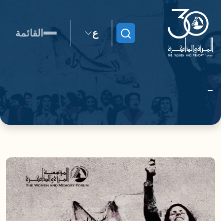
ع
القائمة
ابحث