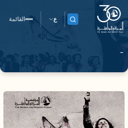
ع
القائمة
ابحث