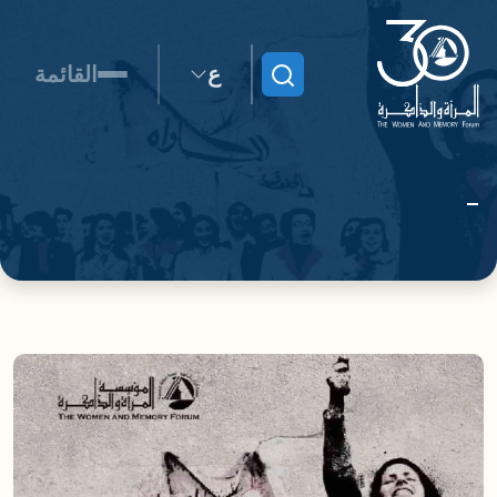
ع
القائمة
ابحث