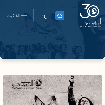
ع
القائمة
ابحث