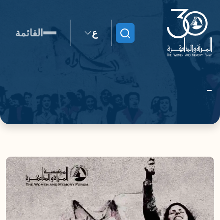
ع
القائمة
ابحث