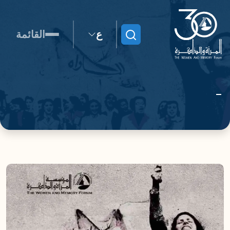
ع
القائمة
ابحث