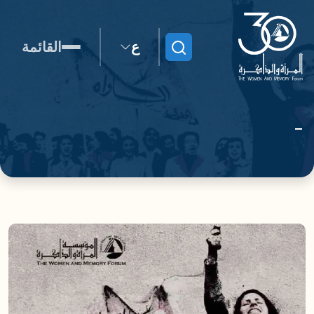
ع
القائمة
ابحث