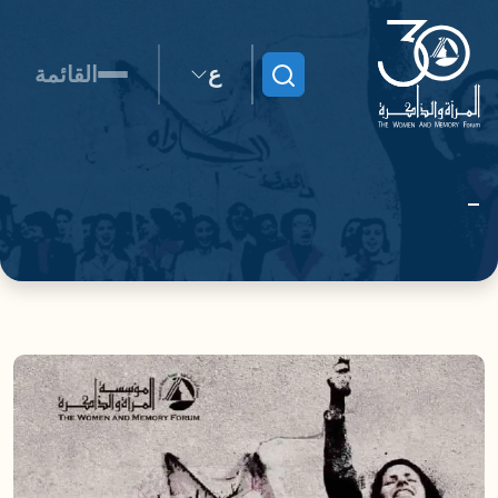
ع
القائمة
ابحث