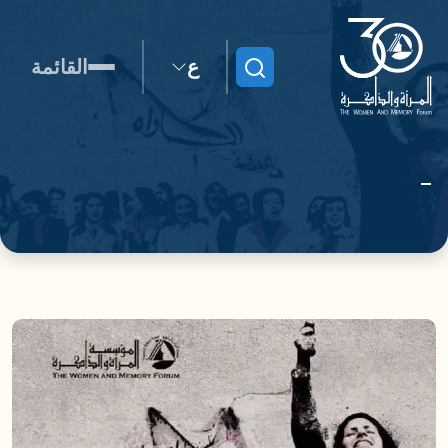
ع
القائمة
ابحث