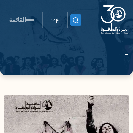
ع
القائمة
ابحث