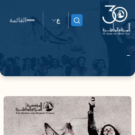
ع
القائمة
ابحث