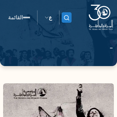
ع
القائمة
ابحث