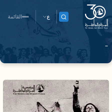
ع
القائمة
ابحث