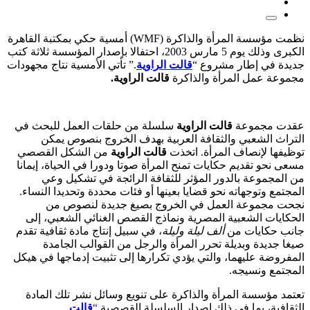
نظمت مؤسسة المرأة والذاكرة (WMF) أمسية حكي بمكتبة القاهرة
الكبرى وذلك يوم 5 مارس 2003، احتفالا بإصدار المؤسسة ثلاثة كتب
جديدة في إطار مشروع “
قالت الراوية
.” تأتي الأمسية نتاج مجهودات
مجموعة عمل المرأة والذاكرة
قالت الراوية.
عقدت مجموعة
قالت الراوية
سلسلة من حلقات العمل للبحث في
التراث الشعبي والثقافة العربية بهدف الخروج بنصوص يمكن
توظيفها لإنصاف المرأة. اتخذت
قالت الراوية
من الشكل القصصي
مسعى نحو تقديم حكايات تمنح المرأة صوتا ودورا في الحياة، إيمانا
من المجموعة بالدور المؤثر للثقافة الرائجة في تشكيل وعي
المجتمع وتوجهاته نحو قضايا بعينها أو فئات محددة وتحديدا النساء.
نجحت مجموعة العمل في الخروج بصيغ جديدة لنصوص من
الحكايات الشعبية المصرية ونماذج القصص الغنائي الشعبي، إلى
جانب حكايات من
ألف ليلة وليلة
، في سبيل إنتاج مادة ثقافية تقدم
صيغا جديدة وبديلة تحرر المرأة والرجل من القوالب الجامدة
المفروضة عليهما، والتي يؤدي تكرارها إلى تثبيت إدماجها في هيكل
المجتمع ونسيجه.
تعتمد مؤسسة المرأة والذاكرة على تنويع وسائل نشر تلك المادة
الثقافية، بما في ذلك إصدار السلسلة القصصية
“
قالت