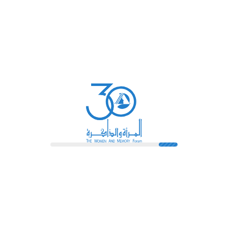
نقاش مفتوح معهن.
وجدير بالذكر أن المخرجة هالة خليل شاركت في مشروع المرأة
والذاكرة
“هي والكاميرا”
والذي أطلقته المؤسسة في نوفمبر 2024
لتوثيق تجارب صانعات السينما المصريات في
أ
رشيف التاريخ
الشفوي للنساء
.
مشاركة