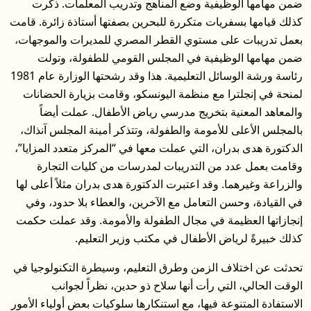
ضمن مهامها الوظيفية وضع المناهج وتدريب المعلمات. ذكرت
كذلك قيامها بسفريات متكررة للبحرين بصفتها أستاذة زائرة. قامت
بعمل تدريبات على مستوي القطر المصري للمديرات والموجهات،
ضمن مهامها الوظيفية في المجلس القومي للطفولة، وتولت
رئاسة ورشة الوسائل التعليمية. هذا وقد رشحتها الوزارة عام 1981
لمنحة في إنجلترا مع منظمة اليونسكو، وقامت بزيارة الحضانات
والمعاهد المعنية بتخريج مدرسي رياض الأطفال. عملت أيضاً
بالمجلس الأعلى للأمومة والطفولة، وتتذكر أمينة المجلس آنذاك،
الدكتورة هدى بدران، التي عملت معها في “المركز متعدد المزايا”،
وقامت بعمل عدد من التدريبات لمدرسات من كليات التجارة
والزراعة وغيرهما. وقد اعتبرت الدكتورة هدى بدران مثلاً أعلى لها
في القيادة، وحسن التعامل مع الآخرين، والعطاء بلا حدود، وفي
إنجازاتها العظيمة في مجال الطفولة والأمومة. وقد عملت حكمت
كذلك خبيرةً لرياض الأطفال في مكتب وزير التعليم.
تحدثت عن اختلاف الزمن وطرق التعليم، وسيطرة التكنولوجيا في
الوقت الحالي، التي رأت أنها سلاح ذو حدين، نظراً لجوانب
الاستفادة المتنوعة فيها، مع استنكارها سلوكيات بعض أولياء الأمور