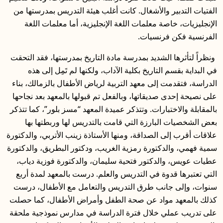
الفتيات التدبير والأشغال. كانت أغلب هيئة التدريس بمدرستها من
الإنجليزيات، خاصة معلمات اللغة الإنجليزية، أما معلمات اللغة
الفرنسية فكن فرنسيات.
ونظراً لتأثرها الشديد بمدرسة مادة التاريخ بمدرستها، فقد التحقت
في البداية بقسم التاريخ بكلية الآداب، ولكنها لم تَمِل إلى هذه
الدراسة، فتقدمت إلى معهد التربية لرياض الأطفال بالزمالك، بناء
على نصيحة إحدى صديقاتها، وبالفعل تم قبولها بالمعهد بعد نجاحها
بالمقابلة والاختبارات. وتتذكر عميدة المعهد “مسز بلور”، كما تتذكر
بعض الشخصيات البارزة التي قامت بالتدريس لها وربطتها بها
علاقات أقرب إلى الصداقة، ومنها الأستاذة زينب الأتربي، والدكتورة
سمية فهمي، والدكتورة رمزية الغريب، ودكتور البطريق، والدكتورة
عطيات عويس، والدكتور فتحية سليمان، والدكتورة فوزية دياب،
التي تعتبرها قدوة في التدريس والعلم. درست بالمعهد لمدة أربع
سنوات، وإلى جانب طرق التدريس والتعامل مع الأطفال، درست
كذلك بالمعهد مواد عن صحة الطفل وأمراض الأطفال، كما حصلت
على تدريب عملي خلال فترة الدراسة في مدارس نموذجية ملحقة