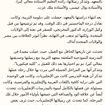
بالمعهد. وتتذكر زميلاتها، رائدة التعليم الأستاذة معالي كيرا،
والأستاذة نوال عيسى، والأستاذة ملك عزت.
بعد انتهاء دراستها بالمعهد، حصلت على دبلومة التربية، وكانت
تعادل درجة الماجستير في ذلك الوقت. وقد تم ترشيحها من قبل
وكيل الوزارة، الدكتور المخزنجي، للسفر في بعثة إلى الولايات
المتحدة، ولكنها لم تذهب في النهاية، نظراً لتوتر العلاقات بين مصر
والولايات المتحدة آنذاك.
تحدثت عن تاريخها الحافل مع العمل، حيث عملت معيدةً في
المدرسة النموذجية الملحقة بمعهد التربية مع زميلتها وصديقتها
معالي كيرا. ثم تم اختيارها بعد ذلك للعمل بـ “كلية فيكتوريا”،
وتتذكر أنها من المراحل الجميلة التي مرت بها خلال رحلة عملها.
تتذكر أن هيئة التدريس كانت من الإنجليزيات، وكانت هي الوحيدة
التي على دراية كافية باللغات العربية والإنجليزية والفرنسية، وكانت
مسئولة عن فصلها بالكامل أسوة بالمدرسات الإنجليزيات. تتحدث
أيضاً عن علاقة الود والصداقة التي جمعتها بأولياء الأمور خلال تلك
المرحلة، كما تتحدث عن زميلاتها الإنجليزيات، حيث ترى، بغض