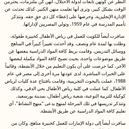
النظر عن كونهن تابعات لدولة الاحتلال، أنهن كن ملتزمات، يحترمن
الوقت بشكل كبير، وترى أنها تعلمت منهن الكثير. كذلك تحدثت عن
الإدارة الإنجليزية، وحرصها على إعطاء كل ذي حقٍ حقه. وتتذكر
تأميم المدرسة في عام 1959، وتولي المصريين لإداراتها.
سافرت أيضاً للكويت للعمل في رياض الأطفال كخبيرة طفولة،
وظلت بها لمدة عام ونصف. وقد أحدثت تغييراً كبيراً في المناهج
ووسائل التدريس، وقامت بربط كافة المواد الدراسية ببعضها عن
طريق موضوعات واحدة، بحيث تصبح كافة المواد مكملة لبعضها
الآخر، كما حرصت على أن يكون التعليم من خلال الأنشطة، وقائماً
على الخبرات المباشرة. لدى عودتها مرة أخرى إلى مصر في عام
1988، عملت بالبحوث التجريبية، وقامت بافتتاح عدة كليات لرياض
الأطفال. كما عملت في كلية رياض الأطفال بحي الدقي، وكذلك
كوكيلة للتربية النوعية، شعبة رياض أطفال، بمدينة بورسعيد،
وتتذكر تدريسها في تلك المرحلة لمنهج يدعى “منهج النشاط”، أي
تعليم كافة المواد الدراسية عن طريق الأنشطة.
سافرت أيضاً إلى دولة الإمارات للعمل كخبيرة مناهج. وكان من