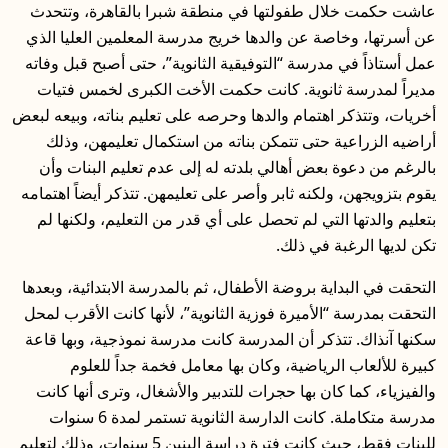
عاشت حكمت خلال طفولتها في منطقة شبرا بالقاهرة، وتتحدث
عن أسرتها، وخاصة عن والدها خريج مدرسة المعلمين العليا الذي
عمل أستاذاً في مدرسة “التوفيقية الثانوية”، حتى أصبح قبل وفاته
مديراً لمدرسة ثانوية. كانت حكمت الأخت الكبرى لخمس فتيات
أخريات، وتتذكر اهتمام والدها وحرصه على تعليم بناته، وبيعه لبعض
أراضيه الزراعية حتى تتمكن بناته من استكمال تعليمهن، وذلك
بالرغم من دعوة بعض أهالي بلدته له إلى عدم تعليم البنات وأن
يقوم بتزويجهن، ولكنه ثابر وأصر على تعليمهن. تتذكر أيضاً اهتمامه
بتعليم والدتها التي لم تحصل على أي قدر من التعليم، ولكنها لم
تكن لديها الرغبة في ذلك.
التحقت في البداية بروضة الأطفال، ثم بالمدرسة الابتدائية، وبعدها
التحقت بمدرسة “الأميرة فوزية الثانوية”، لأنها كانت الأقرب لمحل
سكنها آنذاك. تتذكر أن المدرسة كانت مدرسة نموذجية، وبها قاعة
كبيرة للألعاب الرياضية، وكان بها معامل فخمة جداً للعلوم
والفيزياء، كما كان بها حجرات للتدبير والأشغال، وترى أنها كانت
مدرسة متكاملة. كانت الدارسة الثانوية تستمر لمدة 6 سنوات
للبنات فقط، حيث كانت فترة دراسة البنين 5 سنوات، وذلك لتعليم