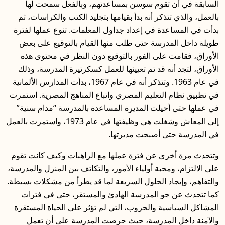
السابقة في أن تقوم سوسن بمساعدتهم، وبالفعل سمحت لها
بالعمل، والذي تتذكر أنه بدأ بقيامها بتجليد الكتب والكراسات، ثم
بدأت في المساعدة في إعداد جداول المعلمات. تنوع عملها لفترة
طويلة داخل المدرسة حتى طلب منها القيام بالتوقيع على بعض
الأوراق، فقامت على الفور بالتوقيع دون النظر في محتوى هذه
الأوراق، لتجد أنه قد تم تعيينها للعمل كسكرتيرة المدرسة، وذلك
في عام 1963. وتتذكر أنه في عام 1967، بدأت المدارس الألمانية
في تطبيق نظام التعليم المصري واتباع المناهج المصرية. استمرت
في عملها حتى أحيلت المديرة المساعدة بالمدرسة “مدام سنية”
إلى المعاش وشغلت هي وظيفتها في عام 1973، واستمرت بالعمل
في المدرسة حتى أصبحت مديرتها.
وتتحدث مرة أخرى عن فترة عملها مع الراهبات وكيف كانت تقوم
على الالتزام، ومحبة أولياء الأمور، والتكاتف بين المنزل والمدرسة،
والتفاهم، وإيجاد الحلول السريعة لما قد يطرأ من مشكلات بسيطة.
كما تتحدث عن جو المدرسة الهادئ والمستقر، حتى في فترات
المشاكل السياسية والحروب، التي لم تؤثر على الحياة المستقرة
والآمنة داخل المدرسة، حيث حرصت المدرسة على أن تعمل