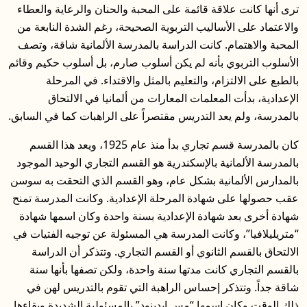
ترى أنها كانت علاقة قائمة على المحبة والحنان والرعاية والعطاء
والاعتماد على الأساليب التربوية الصحيحة، رغم الشدة النابعة من
المحبة والاهتمام. كانت الدراسة بالمدرسة الألمانية شاقة، وتصف
الأسلوب التربوي بأنه لم يكن أسلوب صارم، بل أسلوب حكيم وقائم
بالطبع على الالتزام، والتعليم بالمثل والاقتداء. في المرحلة
الإعدادية، بدأت المعلمات المعارات من ألمانيا في الالتحاق
بالمدرسة، ولم يعد التدريس مقتصراً على الراهبات كما في السابق.
كان بالمدرسة قسم تجاري بدأ منذ عام 1925، ويعد هذا القسم
بالمدرسة الألمانية بالإسكندرية هو القسم التجاري الوحيد الموجود
بالمدارس الألمانية بشكل عام، وهو القسم الذي التحقت به سوسن
عقب حصولها على شهادة المرحلة الإعدادية. وكانت المدرسة تمنح
شهادة أخرى بعد شهادة الإعدادية بسنة واحدة وكان اسمها شهادة
“متريليلافيا”، وكانت المدرسة هي المسئولة عن توجيه الفتيات في
الالتحاق بالقسم الثانوي أو القسم التجاري. وتتذكر أن الدراسة
بالقسم التجاري كانت مدتها سنة واحدة، ولكن تصفها بأنها سنة
شاقة جداً. وتتذكر إحساس الراهبة التي تقوم بالتدريس لهن في
ذلك الوقت وكان اسمها “مس إيدينود” بالمسئولية الشديدة وبقاءها