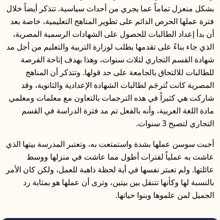
بشكل منعزل تماماً عما يجري من أحداث سياسية. تتذكر أيضاً خلال
فترة عملها الحرص الدائم على تطوير المناهج التعليمية، خاصة بعد
أن بدأ إعداد الطالبات للحصول على الشهادات الرسمية المصرية،
الذي جاء بناءً على تقدمها بطلب لوزارة التربية والتعليم من أجل مد
شهادة القسم التجاري لثلاث سنوات، وهذا بهدف إتاحة الفرصة
للطالبات للالتحاق بالجامعة على حد قولها. وتتذكر أن المناهج
المصرية كانت تُترجَم لطالبات الشهادة الإعدادية والثانوية، وقد
شاركت هي كثيراً في هذه الترجمات بالتعاون مع معلمات ومعلمي
مادة اللغة العربية، وأنه بالفعل تم مد فترة الدراسة في القسم
التجاري لتصبح 3 سنوات.
أحبت سوسن عملها بشدة واستمتعت به، وتعتبر المدرسة بيتها الذي
عاشت به عملياً لفترات أطول مما عاشت في منزلها ووسط
عائلتها. ولم تعبتر نفسها في أية لحظة ذاهبة للعمل، ولكن كان الأمر
بالنسبة لها وكأنها تتنقل بين بيتين، وترى أن عملها هو بمثابة رد
الجميل لمن علموها وبنوا حياتها.