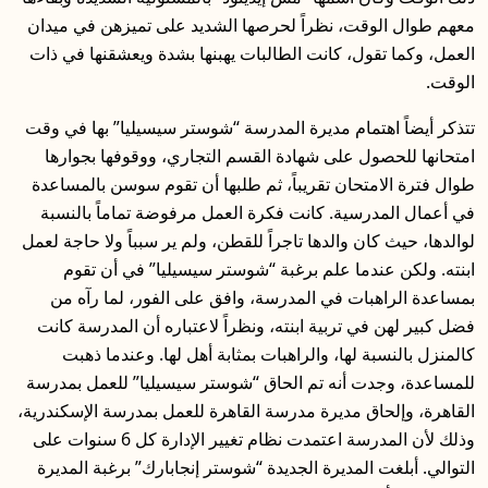
معهم طوال الوقت، نظراً لحرصها الشديد على تميزهن في ميدان
العمل، وكما تقول، كانت الطالبات يهبنها بشدة ويعشقنها في ذات
الوقت.
تتذكر أيضاً اهتمام مديرة المدرسة “شوستر سيسيليا” بها في وقت
امتحانها للحصول على شهادة القسم التجاري، ووقوفها بجوارها
طوال فترة الامتحان تقريباً، ثم طلبها أن تقوم سوسن بالمساعدة
في أعمال المدرسية. كانت فكرة العمل مرفوضة تماماً بالنسبة
لوالدها، حيث كان والدها تاجراً للقطن، ولم ير سبباً ولا حاجة لعمل
ابنته. ولكن عندما علم برغبة “شوستر سيسيليا” في أن تقوم
بمساعدة الراهبات في المدرسة، وافق على الفور، لما رآه من
فضل كبير لهن في تربية ابنته، ونظراً لاعتباره أن المدرسة كانت
كالمنزل بالنسبة لها، والراهبات بمثابة أهل لها. وعندما ذهبت
للمساعدة، وجدت أنه تم الحاق “شوستر سيسيليا” للعمل بمدرسة
القاهرة، وإلحاق مديرة مدرسة القاهرة للعمل بمدرسة الإسكندرية،
وذلك لأن المدرسة اعتمدت نظام تغيير الإدارة كل 6 سنوات على
التوالي. أبلغت المديرة الجديدة “شوستر إنجابارك” برغبة المديرة