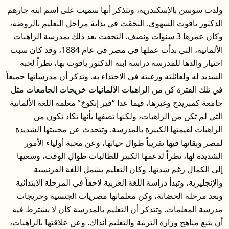
ولدت سوسن بالإسكندرية، وتتذكر أنها سميت على اسم ابنه جارهم
الدكتور ياقوت السهوي. التحقت في بداية مراحل التعليم بالروضة،
وكان عمرها 3 سنوات ونصف. التحقت بعد ذلك بمدرسة الراهبات
الألمانية، التي بدأت عملها في مصر في عام 1884، وقد كان سبب
اختيار والدها للمدرسة دراسة ابنة الدكتور ياقوت بها، نظراً لحبه
الشديد له ولعائلته ورغبته في الاحتذاء به. وتذكر أن مدرساتها جميعاً
في تلك الفترة كن من الراهبات الألمانيات خريجات الجامعات مثل
جامعة كمبريدج وغيرها، فيما عدا “فير إنكوخ” معلمة اللغة الألمانية
التي لم تكن من الراهبات، ولكنها تصفها بأنها تكاد تكون من
الراهبات لقيمتها الكبيرة بالمدرسة. وتتحدث عن محببتها الشديدة
لمصر وبقائها فيها تقريباً طوال حياتها، وعن محبة أولياء الأمور
الشديدة لها، نظراً لدعمها الكبير للطالبات طوال الوقت، وسعيها
إلى الكمال رغم شدتها. وكان التعليم يشمل اللغة الفرنسية
والإنجليزية، وتبدأ دراسة اللغة العربية لاحقاً في المرحلة الابتدائية
وبعد مرحلة الحضانة، وكن معلماتها مصريات الجنسية وخريجات
مدرسة المعلمات. وتتذكر أن التعليم بالمدرسة كان لا يشترط فيه
أن يتبع مناهج وزارة التربية والتعليم آنذاك. وعن علاقتها بالراهبات،