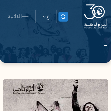
ع
القائمة
ابحث