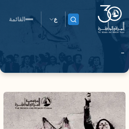
ع
القائمة
ابحث