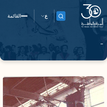
ع
القائمة
ابحث