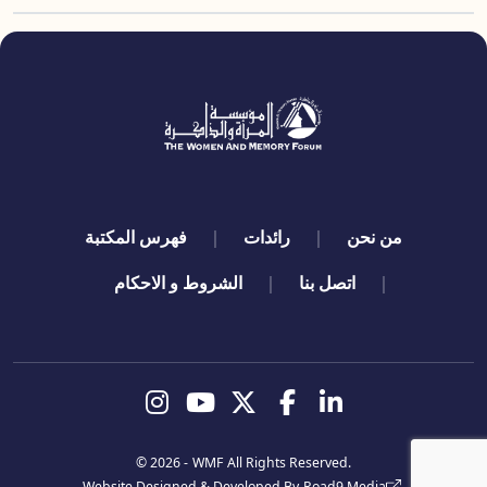
quick links
من نحن
رائدات
فهرس المكتبة
اتصل بنا
الشروط و الاحكام
تابعنا
© 2026 -
WMF
All Rights Reserved.
Website Designed & Developed By
Road9 Media