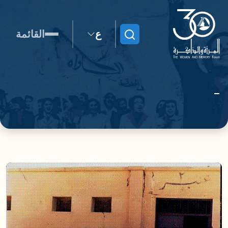
ع
القائمة
ابحث