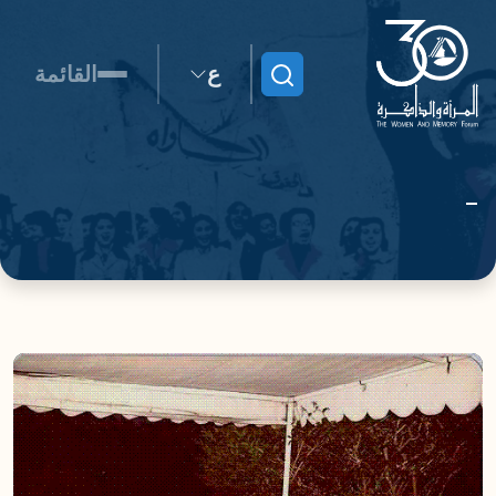
ع
القائمة
ابحث