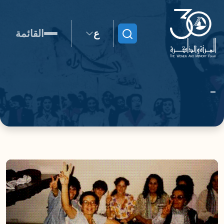
ع
القائمة
ابحث