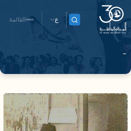
ع
القائمة
ابحث