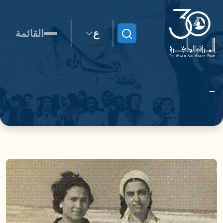
ع
القائمة
ابحث