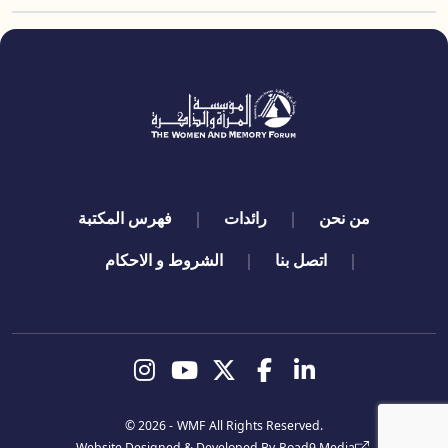
quick links
من نحن
رائدات
فهرس المكتبة
اتصل بنا
الشروط و الاحكام
تابعنا
© 2026 -
WMF
All Rights Reserved.
Website Designed & Developed By
Road9 Media