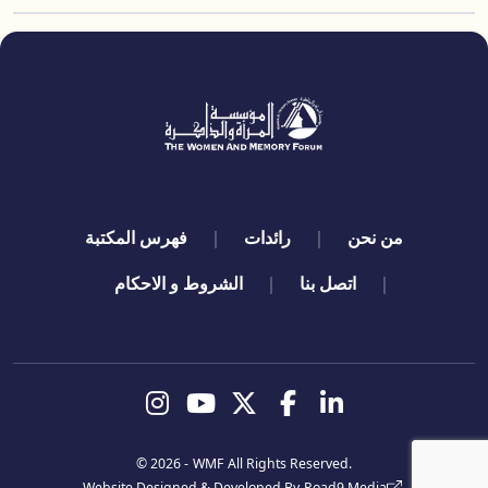
quick links
من نحن
رائدات
فهرس المكتبة
اتصل بنا
الشروط و الاحكام
تابعنا
© 2026 -
WMF
All Rights Reserved.
Website Designed & Developed By
Road9 Media