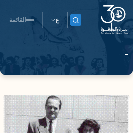
ع
القائمة
ابحث