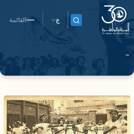
ع
القائمة
ابحث