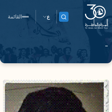
ع
القائمة
ابحث