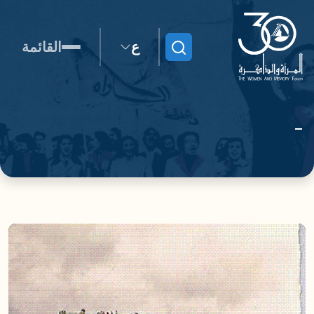
ع
القائمة
ابحث