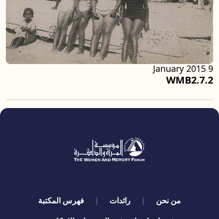
9 January 2015
WMB2.7.2
quick links
من نحن
رائدات
فهرس المكتبة