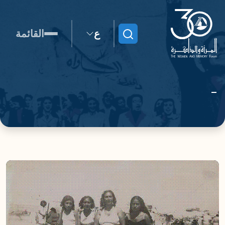
ع
القائمة
ابحث