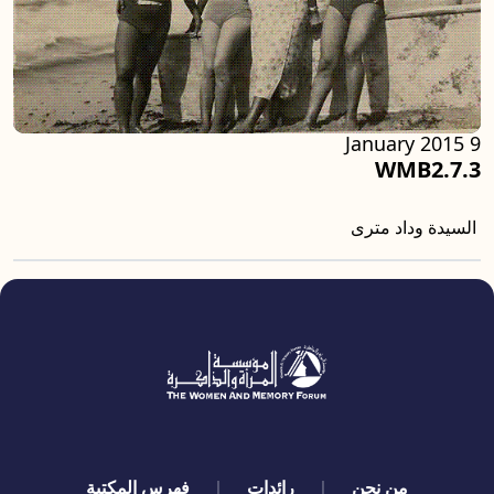
9 January 2015
WMB2.7.3
السيدة وداد مترى
quick links
من نحن
رائدات
فهرس المكتبة