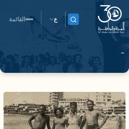
ع
القائمة
ابحث