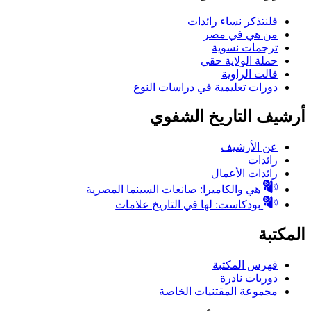
فلنتذكر نساء رائدات
من هي في مصر
ترجمات نسوية
حملة الولاية حقي
قالت الراوية
دورات تعليمية في دراسات النوع
أرشيف التاريخ الشفوي
عن الأرشيف
رائدات
رائدات الأعمال
هي والكاميرا: صانعات السينما المصرية
بودكاست: لها في التاريخ علامات
المكتبة
فهرس المكتبة
دوريات نادرة
مجموعة المقتنيات الخاصة