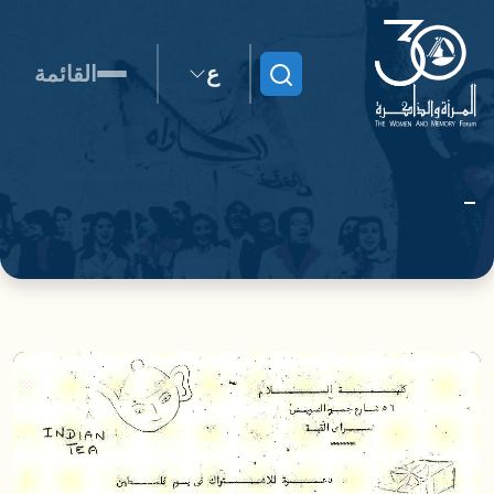
ع
القائمة
ابحث