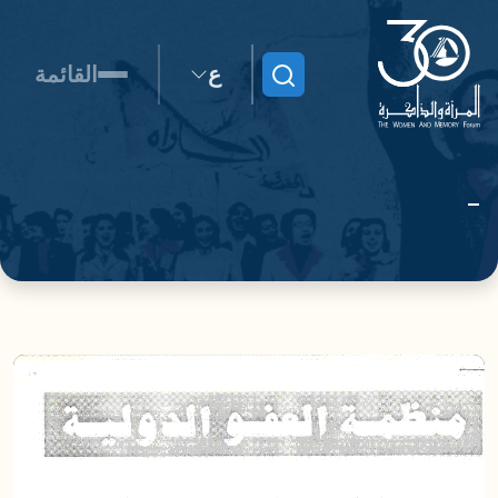
ع
القائمة
ابحث