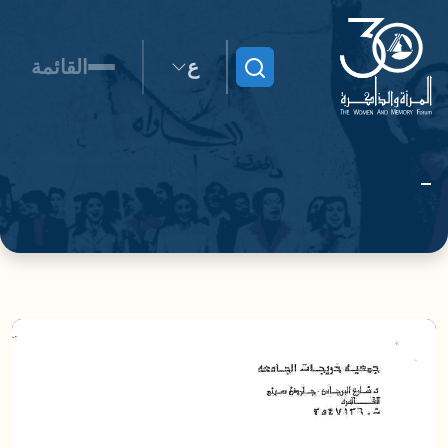
ع
القائمة
ابحث