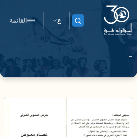
ع
القائمة
ابحث