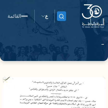
ع
القائمة
ابحث