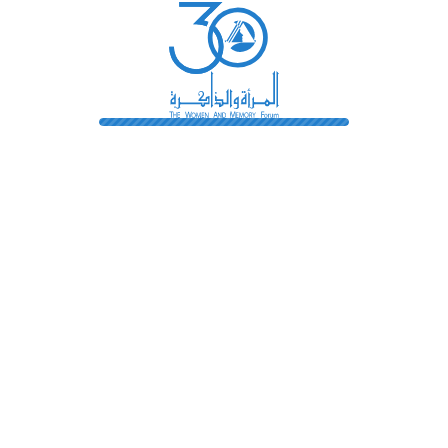
فى معارك الشعب الوطنية و الإجتماعية " لجنة أحياء ذكرى شهداء و م
رائدات
فهرس المكتبة
اتصل بنا
الشروط و