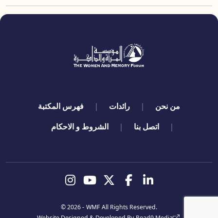
quick links
من نحن
رائدات
فهرس المكتبة
اتصل بنا
الشروط و الاحكام
تابعنا
© 2026 -
WMF
All Rights Reserved.
Website Designed & Developed By
Road9 Media