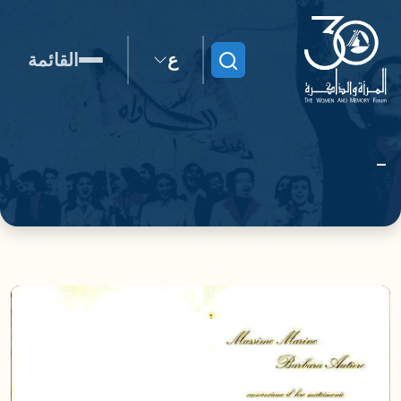
ع
القائمة
ابحث